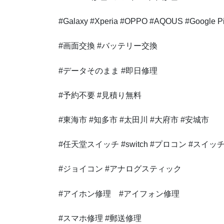
#Galaxy #Xperia #OPPO #AQOUS #Google Pi
#画面交換 #バッテリー交換
#データそのまま #即日修理
#予約不要 #見積り無料
#東海市 #知多市 #太田川 #大府市 #安城市
#任天堂スイッチ #switch #プロコン #スイッ
#ジョイコン #アナログスティック
#アイホン修理 #アイフォン修理
#スマホ修理 #郵送修理