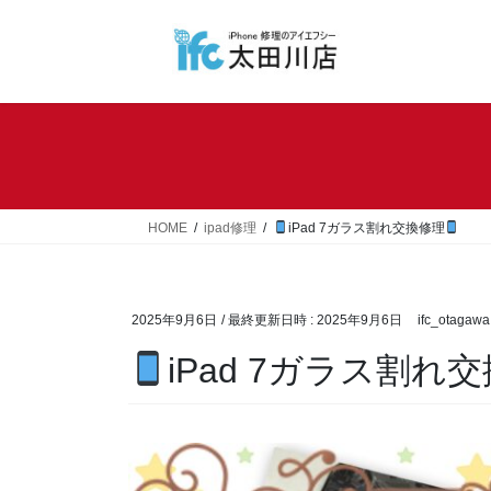
コ
ナ
ン
ビ
テ
ゲ
ン
ー
ツ
シ
へ
ョ
ス
ン
キ
に
ッ
移
HOME
ipad修理
iPad 7ガラス割れ交換修理
プ
動
2025年9月6日
/ 最終更新日時 :
2025年9月6日
ifc_otagawa
iPad 7ガラス割れ