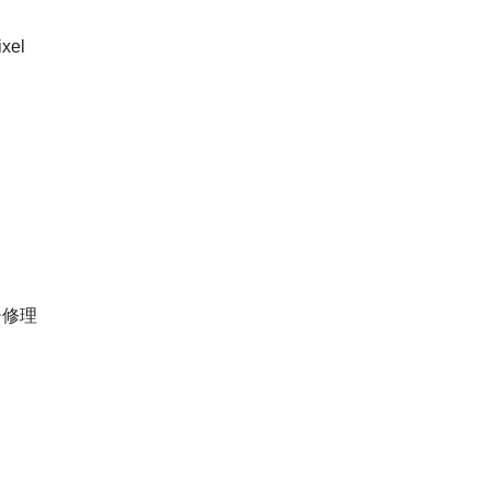
xel
チ修理