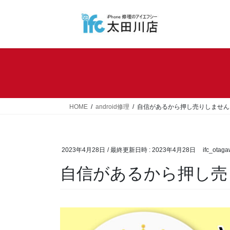
コ
ナ
ン
ビ
テ
ゲ
ン
ー
ツ
シ
へ
ョ
ス
ン
キ
に
ッ
移
HOME
android修理
自信があるから押し売りしません‼︎
プ
動
2023年4月28日
/ 最終更新日時 :
2023年4月28日
ifc_otag
自信があるから押し売りし