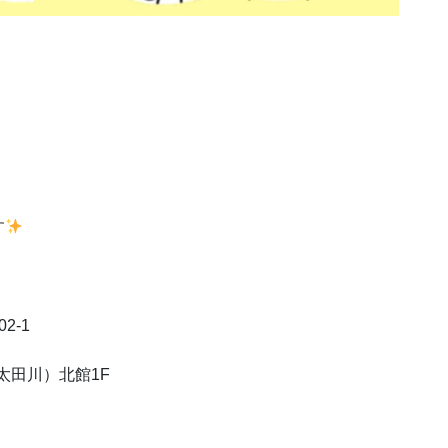
す
02-1
太田川）北館
1F