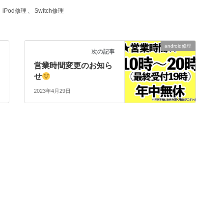
、
iPod修理
、
Switch修理
android修理
次の記事
営業時間変更のお知ら
せ
2023年4月29日