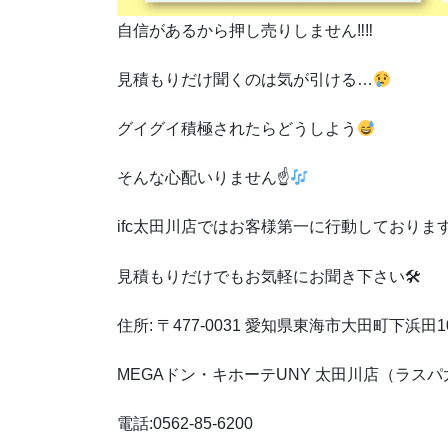
自信があるから押し売りしません
‼︎‼︎
見積もりだけ聞くのは気が引ける
…
グイグイ積極されたらどうしよう
そんな心配いりません
☝
ifc
太田川店ではお客様第一に行動しておりま
見積もりだけでもお気軽にお聞き下さい
🛠
住所
:
〒
477-0031
愛知県東海市大田町下浜田
1
MEGA
ドン・キホーテ
UNY
太田川店（ラスパ
電話
:0562-85-6200