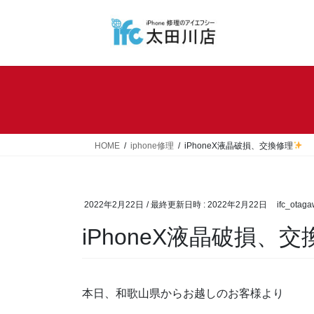
コ
ナ
ン
ビ
テ
ゲ
ン
ー
ツ
シ
へ
ョ
ス
ン
キ
に
ッ
移
HOME
iphone修理
iPhoneX液晶破損、交換修理
プ
動
2022年2月22日
/ 最終更新日時 :
2022年2月22日
ifc_otag
iPhoneX液晶破損、
本日、和歌山県からお越しのお客様より