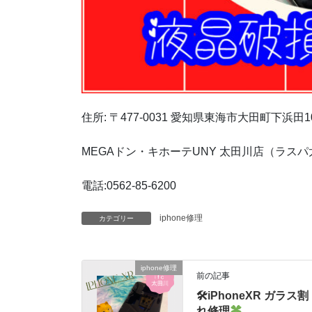
住所
:
〒
477-0031
愛知県東海市大田町下浜田
1
MEGA
ドン・キホーテ
UNY
太田川店（ラスパ
電話
:0562-85-6200
iphone修理
カテゴリー
iphone修理
前の記事
🛠iPhoneXR ガラス割
れ修理