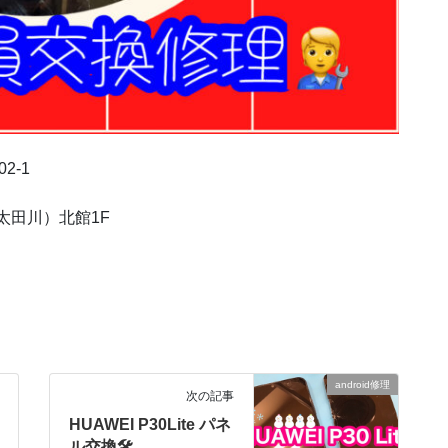
02-1
太田川）北館
1F
android修理
次の記事
HUAWEI P30Lite パネ
ル交換🛠