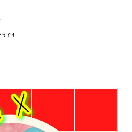
。
が
そうです