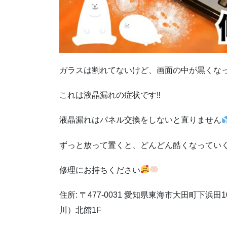
ガラスは割れてないけど、画面の中が黒くな
これは液晶漏れの症状です
‼︎
液晶漏れはパネル交換をしないと直りません
ずっと放って置くと、どんどん酷くなってい
修理にお持ちください
住所
:
〒
477-0031
愛知県東海市大田町下浜田
1
川）北館
1F