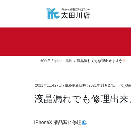
コ
ナ
ン
ビ
テ
ゲ
ン
ー
ツ
シ
へ
ョ
ス
ン
キ
に
ッ
移
HOME
iphone修理
液晶漏れでも修理出来ます☝
プ
動
2021年11月27日
/ 最終更新日時 :
2021年11月27日
ifc_ot
液晶漏れでも修理出来
iPhoneX
液晶漏れ修理