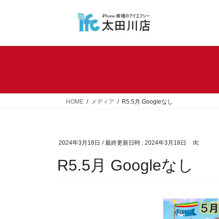
コ
ナ
ン
ビ
テ
ゲ
ン
ー
ツ
シ
へ
ョ
ス
ン
キ
に
ッ
移
HOME
メディア
R5.5月 Googleなし
プ
動
2024年3月18日
/ 最終更新日時 :
2024年3月18日
ifc
R5.5月 Googleなし