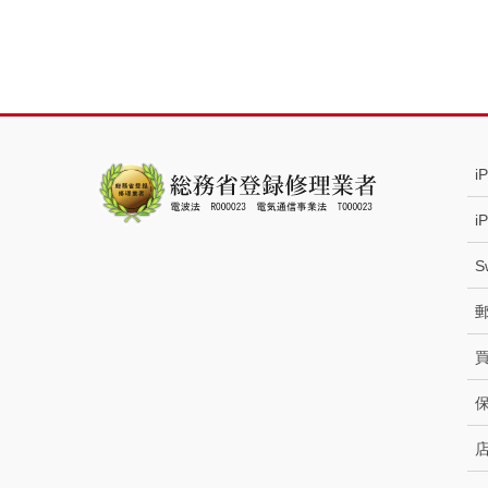
i
i
S