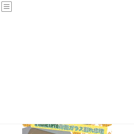
コ
ナ
ン
ビ
テ
ゲ
ン
ー
投稿
ツ
シ
へ
ョ
ス
ン
HOME
iPhone 11Pro背面パネル割れ修理
IMG_7154
キ
に
ッ
移
プ
動
2026年5月26日
/ 最終更新日時 :
2026年5月26日
ifc_otagawa
IMG_7154