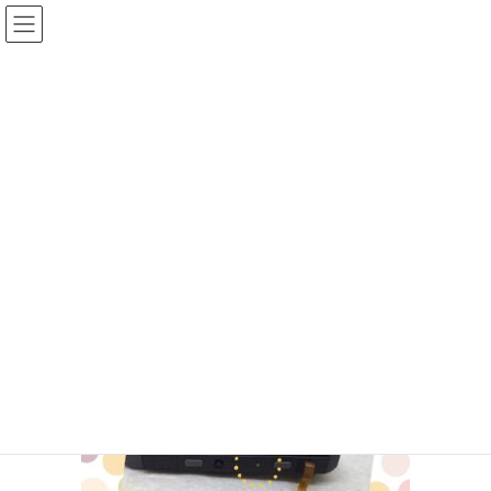
コ
ナ
ン
ビ
テ
ゲ
ン
ー
投稿
ツ
シ
へ
ョ
ス
ン
HOME
任天堂スイッチJoy-Con SL/SRボタン
IMG_7152
キ
に
ッ
移
プ
動
2026年5月20日
/ 最終更新日時 :
2026年5月20日
ifc_otagawa
IMG_7152