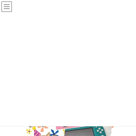
コ
ナ
ン
ビ
テ
ゲ
ン
ー
投稿
ツ
シ
へ
ョ
ス
ン
HOME
任天堂Switch lite アナログスティック交換
IMG_6844
キ
に
ッ
移
プ
動
2026年1月4日
/ 最終更新日時 :
2026年1月4日
ifc_otagawa
IMG_6844