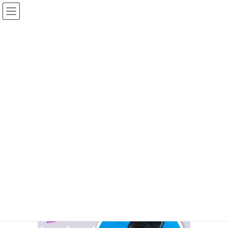
コ
ナ
ン
ビ
テ
ゲ
ン
ー
投稿
ツ
シ
へ
ョ
ス
ン
HOME
iPhone SE3 画面破損修理
IMG_6721
キ
に
ッ
移
プ
動
2025年11月23日
/ 最終更新日時 :
2025年11月23日
ifc_otagawa
IMG_6721