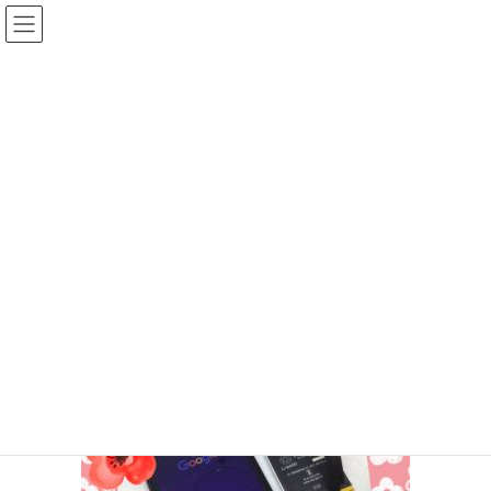
コ
ナ
ン
ビ
テ
ゲ
ン
ー
投稿
ツ
シ
へ
ョ
ス
ン
HOME
Google pixel4Aバッテリー交換
IMG_6693
キ
に
ッ
移
プ
動
2025年11月17日
/ 最終更新日時 :
2025年11月17日
ifc_otagawa
IMG_6693