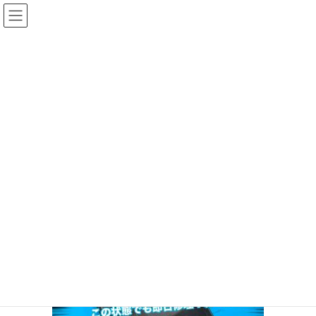
コ
ナ
ン
ビ
テ
ゲ
ン
ー
投稿
ツ
シ
へ
ョ
ス
ン
HOME
iPhone 11 液晶破損修理
IMG_5859
キ
に
ッ
移
プ
動
2025年4月22日
/ 最終更新日時 :
2025年4月22日
ifc_otagawa
IMG_5859