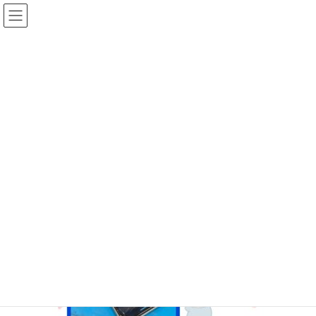
コ
ナ
ン
ビ
テ
ゲ
ン
ー
投稿
ツ
シ
へ
ョ
ス
ン
HOME
iPhoneXR 液晶破損修理
IMG_5602
キ
に
ッ
移
プ
動
2025年2月10日
/ 最終更新日時 :
2025年2月10日
ifc_otagawa
IMG_5602