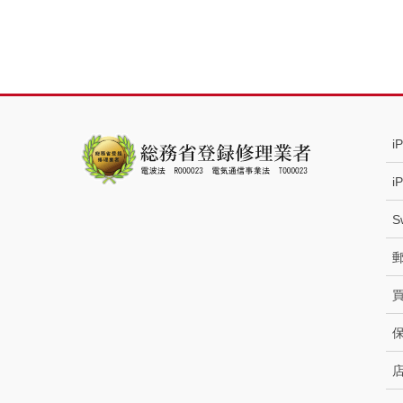
i
i
S