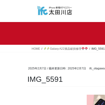
コ
ナ
ン
ビ
テ
ゲ
ン
ー
ツ
シ
へ
ョ
ス
ン
キ
に
ッ
移
HOME
Galaxy A22液晶破損修理
IMG_5591
プ
動
2025年2月7日
/ 最終更新日時 :
2025年2月7日
ifc_otagawa
IMG_5591