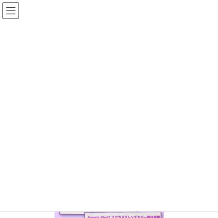
コ
ナ
ン
ビ
テ
ゲ
ン
ー
投稿
ツ
シ
へ
ョ
ス
ン
HOME
Google Pixel7リアカメラレンズカバー割れ交換
IMG_5313
キ
に
ッ
移
プ
動
2024年11月10日
/ 最終更新日時 :
2024年11月10日
ifc_otagawa
IMG_5313