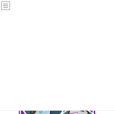
コ
ナ
ン
ビ
テ
ゲ
ン
ー
投稿
ツ
シ
へ
ョ
ス
ン
HOME
iPhoneXR 液晶破損修理
IMG_5213
キ
に
ッ
移
プ
動
2024年10月3日
/ 最終更新日時 :
2024年10月3日
ifc_otagawa
IMG_5213