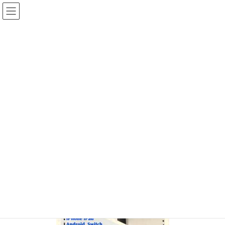
コ
ナ
ン
ビ
テ
ゲ
ン
ー
投稿
ツ
シ
へ
ョ
ス
ン
HOME
任天堂スイッチ 液晶破損
IMG_5062
キ
に
ッ
移
プ
動
2024年8月26日
/ 最終更新日時 :
2024年8月26日
ifc_otagawa
IMG_5062