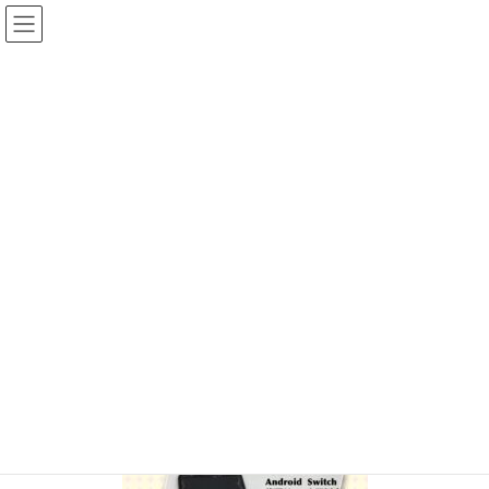
コ
ナ
ン
ビ
テ
ゲ
ン
ー
投稿
ツ
シ
へ
ョ
ス
ン
HOME
Google Pixel3Aバッテリー交換
IMG_4847
キ
に
ッ
移
プ
動
2024年6月19日
/ 最終更新日時 :
2024年6月19日
ifc_otagawa
IMG_4847