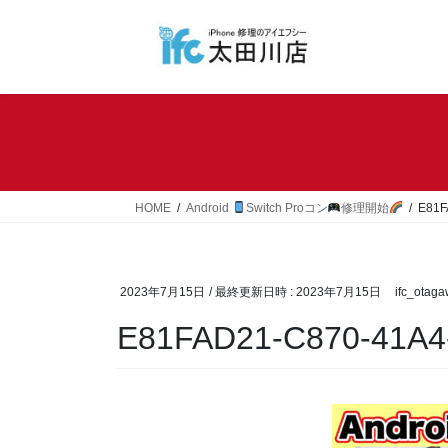
コ
ナ
ン
ビ
テ
ゲ
ン
ー
ツ
シ
へ
ョ
ス
ン
キ
に
ッ
移
HOME
Android
Switch Proコン
修理開始
E81F
プ
動
2023年7月15日
/ 最終更新日時 :
2023年7月15日
ifc_otag
E81FAD21-C870-41A