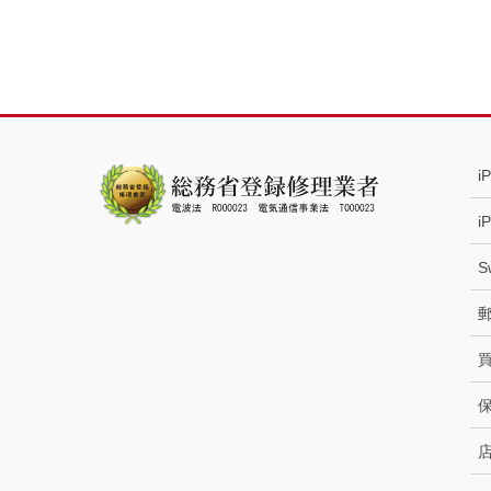
i
i
S