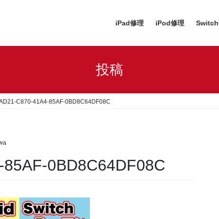
iPad修理
iPod修理
Switc
投稿
AD21-C870-41A4-85AF-0BD8C64DF08C
awa
4-85AF-0BD8C64DF08C