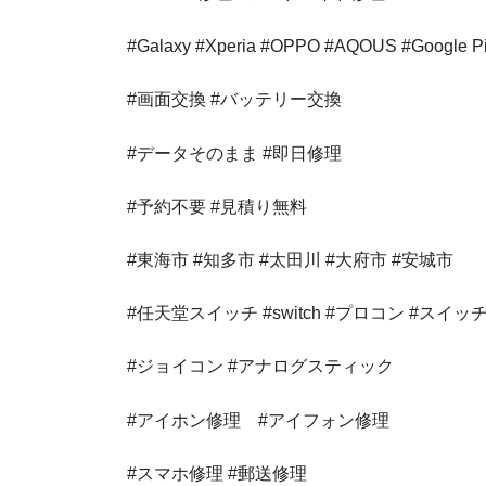
#Galaxy #Xperia #OPPO #AQOUS #Google Pi
#画面交換 #バッテリー交換
#データそのまま #即日修理
#予約不要 #見積り無料
#東海市 #知多市 #太田川 #大府市 #安城市
#任天堂スイッチ #switch #プロコン #スイッ
#ジョイコン #アナログスティック
#アイホン修理 #アイフォン修理
#スマホ修理 #郵送修理