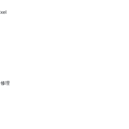
xel
チ修理