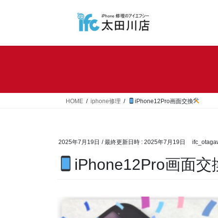
コ
ナ
ン
ビ
テ
ゲ
ン
ー
ツ
シ
へ
ョ
ス
ン
キ
に
ッ
移
HOME
iphone修理
iPhone12Pro画面交換
プ
動
2025年7月19日
/ 最終更新日時 :
2025年7月19日
ifc_otag
iPhone12Pro画面交