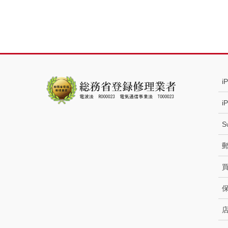
i
i
S