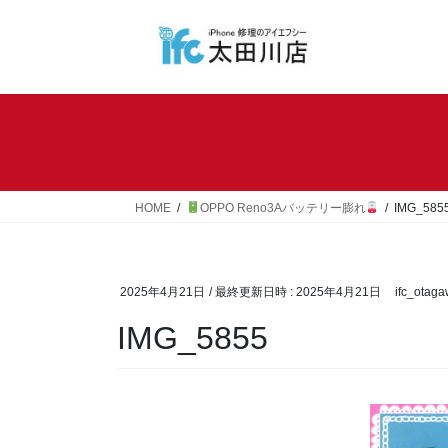
コ
ナ
ン
ビ
テ
ゲ
ン
ー
ツ
シ
へ
ョ
ス
ン
キ
に
ッ
移
HOME
OPPO Reno3Aバッテリー膨れ
IMG_585
プ
動
2025年4月21日
/ 最終更新日時 :
2025年4月21日
ifc_otag
IMG_5855