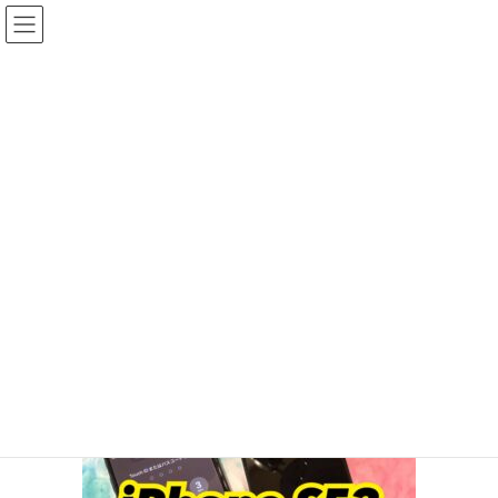
コ
ナ
ン
ビ
テ
ゲ
ン
ー
投稿
ツ
シ
へ
ョ
ス
ン
HOME
なななんと‼︎ iPhone SE3も修理可能
キ
に
91255C22-4A12-4016-B708-258B009E2763
ッ
移
プ
動
2022年5月10日
/ 最終更新日時 :
2022年5月10日
ifc_otagawa
91255C22-4A12-4016-B708-
258B009E2763